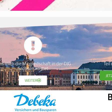
s mich die Mitgliedschaft in der DJG
Teil
Sachsen kostet
JET
WEITER