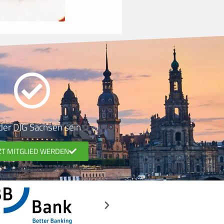
 der DJG Sachsen sein
ZT MITGLIED WERDEN