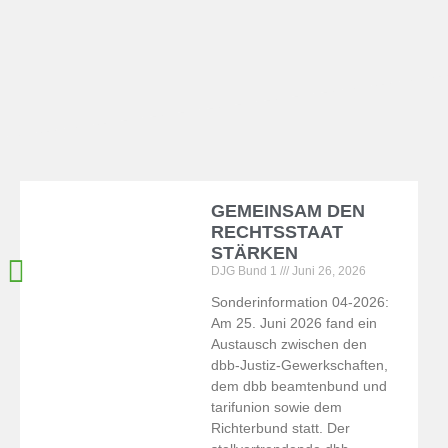
DJG
GEMEINSAM DEN
Notizen
RECHTSSTAAT
STÄRKEN
DJG Bund 1
Juni 26, 2026
Hier finden Sie die regelmäßig
Sonderinformation 04-2026:
erscheinenden DJG Notizen zum
Am 25. Juni 2026 fand ein
Download
Austausch zwischen den
dbb-Justiz-Gewerkschaften,
dem dbb beamtenbund und
Hier klicken
tarifunion sowie dem
Richterbund statt. Der