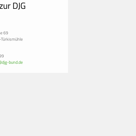
zur DJG
ße 69
-Türkismühle
99
@djg-bund.de