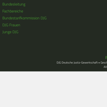
Bundesleitung
Fachbereiche
Bundestarifkommission DJG
DJG Frauen
Junge DJG
DJG Deutsche Justiz-Gewerkschaft • Gesc
Al