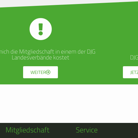
ich die Mitgliedschaft in einem der DJG
Landesverbände kostet
DJ
WEITER
JET
Mitgliedschaft
Service