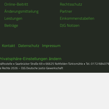
Online-Beitritt
Rechtsschutz
Änderungsmitteilung
Partner
Leistungen
Einkommenstabellen
Beiträge
DJG Notizen
Kontakt
Datenschutz
Impressum
Privatsphäre-Einstellungen ändern
häftsstelle • Saarbrücker Straße 69 • 66625 Nohfelden-Türkismühle • Tel.: 0172/68407
le Rechte 2026 – DJG Deutsche Justiz-Gewerkschaft