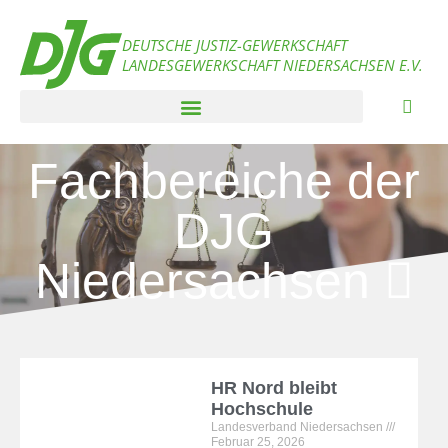
DEUTSCHE JUSTIZ-GEWERKSCHAFT
LANDESGEWERKSCHAFT NIEDERSACHSEN E.V.
Fachbereiche der
DJG
Niedersachsen
HR Nord bleibt
Hochschule
Landesverband Niedersachsen
Februar 25, 2026