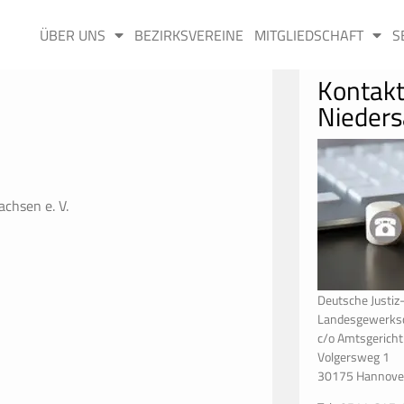
ÜBER UNS
BEZIRKSVEREINE
MITGLIEDSCHAFT
S
Kontakt
Nieder
chsen e. V.
Deutsche Justi
Landesgewerksc
c/o Amtsgerich
Volgersweg 1
30175 Hannove