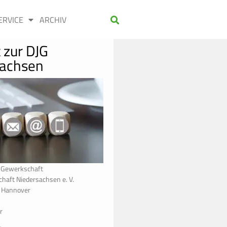
ERVICE
ARCHIV
 zur DJG
sachsen
z-Gewerkschaft
haft Niedersachsen e. V.
t Hannover
r