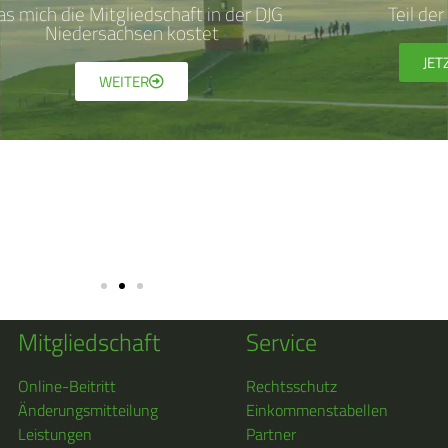
s mich die Mitgliedschaft in der DJG
Teil de
Niedersachsen kostet
JET
WEITER
Mitgliedschaft
Service
Online-Beitritt
Rechtsschutz
Änderungsmitteilung
Einkommenstabellen
Leistungen
Partner