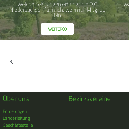
Welche Leistungen erbringt die DJG
Wa
Niedersachsen für mich, wenn ich Mitglied
bin
WEITER
Über uns
Bezirksvereine
Forderungen
Landesleitung
Geschäftsstelle