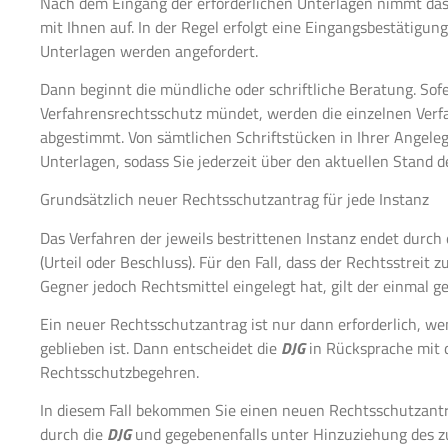
Nach dem Eingang der erforderlichen Unterlagen nimmt da
mit Ihnen auf. In der Regel erfolgt eine Eingangsbestätigun
Unterlagen werden angefordert.
Dann beginnt die mündliche oder schriftliche Beratung. Sofe
Verfahrensrechtsschutz mündet, werden die einzelnen Verf
abgestimmt. Von sämtlichen Schriftstücken in Ihrer Angeleg
Unterlagen, sodass Sie jederzeit über den aktuellen Stand d
Grundsätzlich neuer Rechtsschutzantrag für jede Instanz
Das Verfahren der jeweils bestrittenen Instanz endet durch
(Urteil oder Beschluss). Für den Fall, dass der Rechtsstreit 
Gegner jedoch Rechtsmittel eingelegt hat, gilt der einmal g
Ein neuer Rechtsschutzantrag ist nur dann erforderlich, wen
geblieben ist. Dann entscheidet die
DJG
in Rücksprache mit 
Rechtsschutzbegehren.
In diesem Fall bekommen Sie einen neuen Rechtsschutzantra
durch die
DJG
und gegebenenfalls unter Hinzuziehung des 