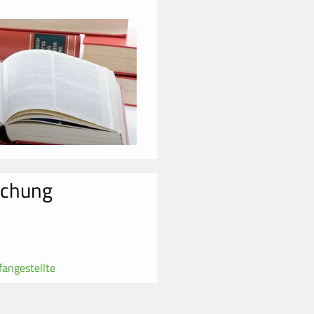
echung
fangestellte