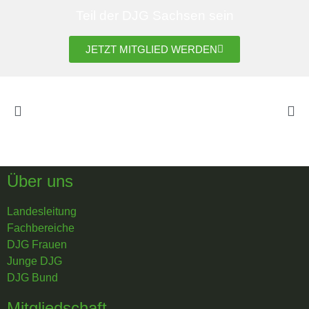
Teil der DJG Sachsen sein
JETZT MITGLIED WERDEN
Über uns
Landesleitung
Fachbereiche
DJG Frauen
Junge DJG
DJG Bund
Mitgliedschaft