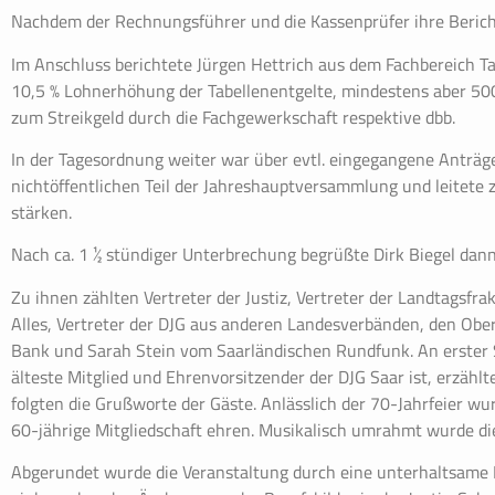
Nachdem der Rechnungsführer und die Kassenprüfer ihre Bericht
Im Anschluss berichtete Jürgen Hettrich aus dem Fachbereich 
10,5 % Lohnerhöhung der Tabellenentgelte, mindestens aber 500
zum Streikgeld durch die Fachgewerkschaft respektive dbb.
In der Tagesordnung weiter war über evtl. eingegangene Anträge
nichtöffentlichen Teil der Jahreshauptversammlung und leitete z
stärken.
Nach ca. 1 ½ stündiger Unterbrechung begrüßte Dirk Biegel dann
Zu ihnen zählten Vertreter der Justiz, Vertreter der Landtagsf
Alles, Vertreter der DJG aus anderen Landesverbänden, den Ob
Bank und Sarah Stein vom Saarländischen Rundfunk. An erster S
älteste Mitglied und Ehrenvorsitzender der DJG Saar ist, erzä
folgten die Grußworte der Gäste. Anlässlich der 70-Jahrfeier w
60-jährige Mitgliedschaft ehren. Musikalisch umrahmt wurde die 
Abgerundet wurde die Veranstaltung durch eine unterhaltsame P