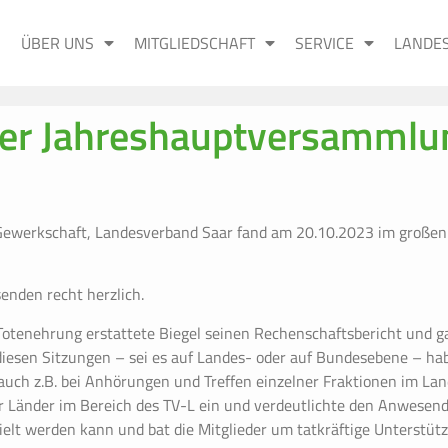
ÜBER UNS
MITGLIEDSCHAFT
SERVICE
LANDE
eier Jahreshauptversamml
Gewerkschaft, Landesverband Saar fand am 20.10.2023 im großen
enden recht herzlich.
Totenehrung erstattete Biegel seinen Rechenschaftsbericht und gab
diesen Sitzungen – sei es auf Landes- oder auf Bundesebene – hab
auch z.B. bei Anhörungen und Treffen einzelner Fraktionen im Lan
der Länder im Bereich des TV-L ein und verdeutlichte den Anwese
ielt werden kann und bat die Mitglieder um tatkräftige Unterstüt