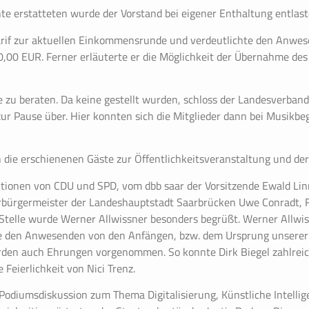
e erstatteten wurde der Vorstand bei eigener Enthaltung entlast
Tarif zur aktuellen Einkommensrunde und verdeutlichte den Anwe
,00 EUR. Ferner erläuterte er die Möglichkeit der Übernahme des
 zu beraten. Da keine gestellt wurden, schloss der Landesverban
ur Pause über. Hier konnten sich die Mitglieder dann bei Musikbeg
 die erschienenen Gäste zur Öffentlichkeitsveranstaltung und der 
raktionen von CDU und SPD, vom dbb saar der Vorsitzende Ewald Li
erbürgermeister der Landeshauptstadt Saarbrücken Uwe Conradt,
telle wurde Werner Allwissner besonders begrüßt. Werner Allwiss
hlte den Anwesenden von den Anfängen, bzw. dem Ursprung unserer
urden auch Ehrungen vorgenommen. So konnte Dirk Biegel zahlreic
Feierlichkeit von Nici Trenz.
odiumsdiskussion zum Thema Digitalisierung, Künstliche Intellig