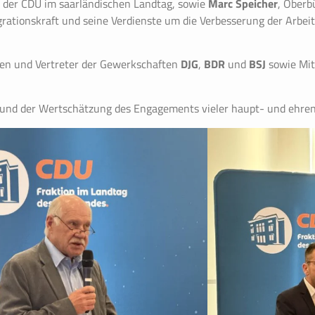
r der CDU im saarländischen Landtag, sowie
Marc Speicher
, Oberb
grationskraft und seine Verdienste um die Verbesserung der Arbei
nen und Vertreter der Gewerkschaften
DJG
,
BDR
und
BSJ
sowie Mit
und der Wertschätzung des Engagements vieler haupt- und ehrena