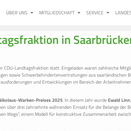
ÜBER UNS
MITGLIEDSCHAFT
SERVICE
LANDE
tagsfraktion in Saarbrücke
er CDU-Landtagsfraktion statt. Eingeladen waren zahlreiche Mitgl
tungen sowie Schwerbehindertenvertretungen aus saarländischen
rausforderungen und Entwicklungen im Bereich der Arbeitnehmer
Nikolaus-Warken-Preises 2025
. In diesem Jahr wurde
Ewald Linn
nen über drei Jahrzehnte währenden Einsatz für die Belange der B
chen Wegs“, einem Modell für konstruktive Zusammenarbeit zwisc