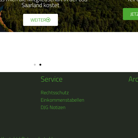
Saarland kostet
JET
WEITER
Service
Arc
Rechtsschutz
Einkommenstabellen
DJG Notizen