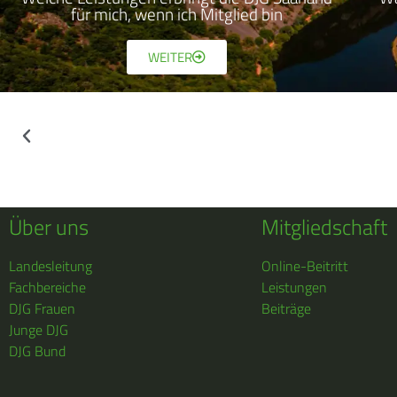
für mich, wenn ich Mitglied bin
WEITER
Über uns
Mitgliedschaft
Landesleitung
Online-Beitritt
Fachbereiche
Leistungen
DJG Frauen
Beiträge
Junge DJG
DJG Bund