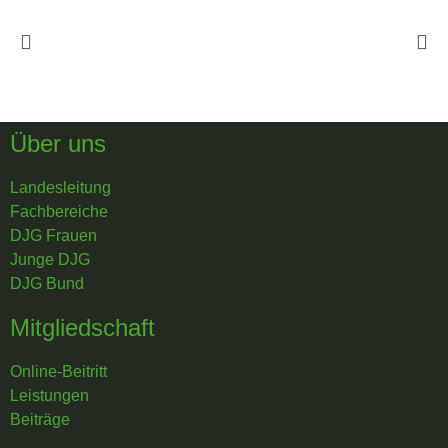
Über uns
Landesleitung
Fachbereiche
DJG Frauen
Junge DJG
DJG Bund
Mitgliedschaft
Online-Beitritt
Leistungen
Beiträge