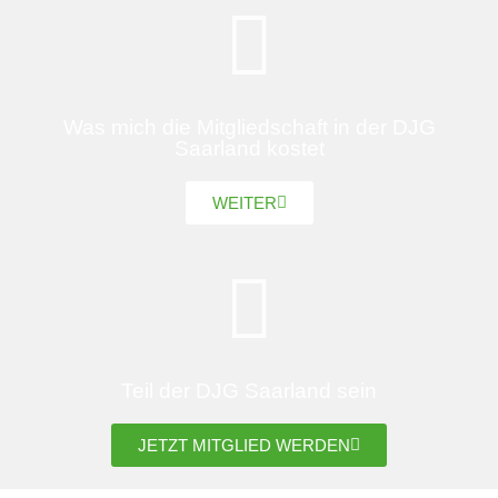
Was mich die Mitgliedschaft in der DJG
Saarland kostet
WEITER
Teil der DJG Saarland sein
JETZT MITGLIED WERDEN