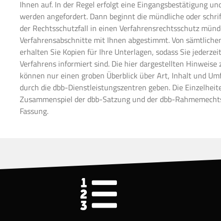
Ihnen auf. In der Regel erfolgt eine Eingangsbestätigung u
werden angefordert. Dann beginnt die mündliche oder schrif
der Rechtsschutzfall in einen Verfahrensrechtsschutz münd
Verfahrensabschnitte mit Ihnen abgestimmt. Von sämtlichen
erhalten Sie Kopien für Ihre Unterlagen, sodass Sie jederzei
Verfahrens informiert sind. Die hier dargestellten Hinweis
können nur einen groben Überblick über Art, Inhalt und U
durch die dbb-Dienstleistungszentren geben. Die Einzelheit
Zusammenspiel der dbb-Satzung und der dbb-Rahmemechtsc
Fassung.