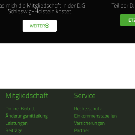
s mich die Mitgliedschaft in der DJG
Teil der 
Schleswig-Holstein kostet
JET
WEITER
Mitgliedschaft
Service
Online-Beitritt
Rechtsschutz
Änderungsmitteilung
Einkommenstabellen
Leistungen
Versicherungen
Beiträge
Partner