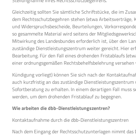
Stellungnahme ihres Rechtsschutzbegehrens.
Gleichzeitig sollten Sie sämtliche Schriftstücke, die im Z
dem Rechtsschutzbegehren stehen (etwa Arbeitsverträge, 
und Widerspruchsbescheide, Beurteilungen, Vorkorrespondenz
so gesammelte Material wird seitens der Mitgliedsgewerks
Mitwirkung des Landesbundes erforderlich ist, über den La
zuständige Dienstleistungszentrum weiter gereicht. Hier erf
Bearbeitung. Für den Fall eines drohenden Fristablaufs (et
einer ordnungsgemäßen Rechtsbehelfsbelehrung versehen wa
Kündigung vorliegt) können Sie sich nach der Kontaktaufna
auch kurzfristig an das zuständige Dienstleistungszentru
Sofortberatung zu erhalten. In einem derartigen Fall muss s
werden, um dem drohenden Fristablauf zu begegnen.
Wie arbeiten die dbb-Dienstleistungszentren?
Kontaktaufnahme durch die dbb-Dienstleistungszentren
Nach dem Eingang der Rechtsschutzunterlagen nimmt das 