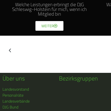
Welche Leistungen erbringt die DJG
Wa
Schleswig-Holstein für mich, wenn ich
Mitglied bin
WEITER
Über uns
Bezirksgruppen
Landesvorstand
Personalräte
Landesverbände
DJG Bund