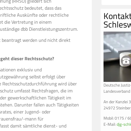
nung (RRSO) gliedert sich
echtsschutz bedeutet, dass das
Kontakt
iftliche Auskünfte oder rechtliche
Schlesw
t die Vertretung in einem
zuständige dbb Dienstleistungszentrum.
 beantragt werden und nicht direkt
 geht dieser Rechtsschutz?
sationen exklusiv und
utzgewährung selbst erfolgt über
ie Rechtsschutzdurchführung wird über
Deutsche Justi
sschutz umfasst Rechtsfragen, die im
Landesverband S
er gewerkschaftlichen Tätigkeit im
An der Kanzlei 
stehen. Darunter fallen auch Tätigkeiten
24972 Steinber
srates, einer Jugend- oder
Mobil: 0175 / 
trauensfrau/-mann für
E-Mail:
djg-sch
asst damit sämtliche dienst- und