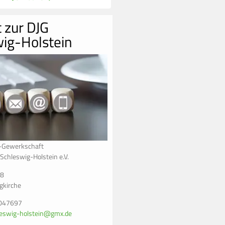
 zur DJG
ig-Holstein
z-Gewerkschaft
chleswig-Holstein e.V.
38
gkirche
6047697
leswig-holstein@gmx.de