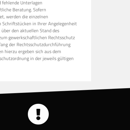
nd fehlende Unterlagen
tliche Beratung. Sofern
et, werden die einzelnen
 Schriftstücken in Ihrer Angelegenheit
t über den aktuellen Stand des
e zum gewerkschaftlichen Rechtsschutz
mfang der Rechtsschutzdurchführung
en hierzu ergeben sich aus dem
hutzordnung in der jeweils gültigen