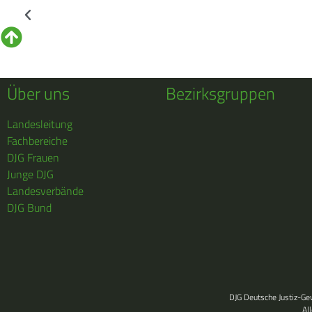
Über uns
Bezirksgruppen
Landesleitung
Fachbereiche
DJG Frauen
Junge DJG
Landesverbände
DJG Bund
DJG Deutsche Justiz-G
Al