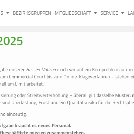
NS
BEZIRKSGRUPPEN
MITGLIEDSCHAFT
SERVICE
LA
2025
sgabe unserer
Hessen-Notizen
mach wir auf ein Kernproblem aufme
om Commercial Court bis zum Online-Klageverfahren – stehen ei
ell am Limit arbeitet.
isierung oder Streitwerterhöhung – überall gilt dasselbe Muster:
e sind Überlastung, Frust und ein Qualitätsrisiko für die Rechtspfle
nd eindeutig:
ufgabe braucht es neues Personal.
ifbeschäftigte müssen zusammenstehen.