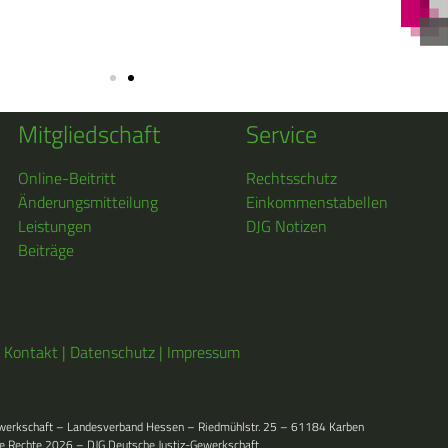
Mitgliedschaft
Service
Online-Beitritt
Rechtsschutz
Änderungsmitteilung
Einkommenstabellen
Leistungen
DJG Notizen
Beiträge
Kontakt
|
Datenschutz
|
Impressum
ewerkschaft – Landesverband Hessen – Riedmühlstr. 25 – 61184 Karben
le Rechte 2026 – DJG Deutsche Justiz-Gewerkschaft