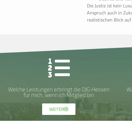
Die Justiz ist kein Lu
Anspruch auch in Zuku
realistischen Blick au
Welche Leistungen erbringt die DJG Hessen
Wa
für mich, wenn ich Mitglied bin
WEITER