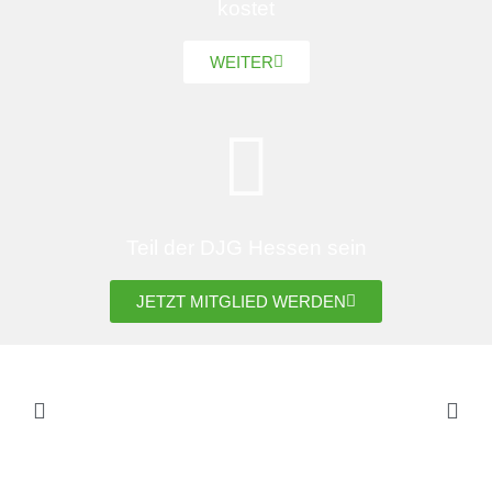
kostet
WEITER
Teil der DJG Hessen sein
JETZT MITGLIED WERDEN