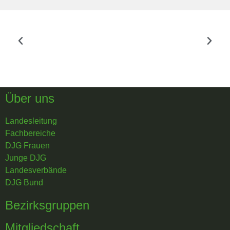
Über uns
Landesleitung
Fachbereiche
DJG Frauen
Junge DJG
Landesverbände
DJG Bund
Bezirksgruppen
Mitgliedschaft