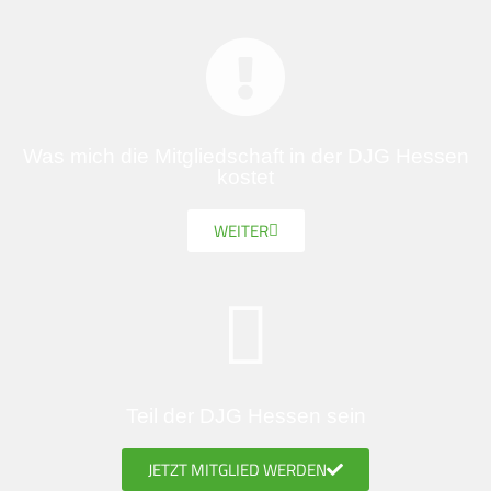
Was mich die Mitgliedschaft in der DJG Hessen
kostet
WEITER
Teil der DJG Hessen sein
JETZT MITGLIED WERDEN