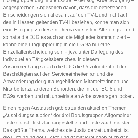
Höhergruppierung in die EG 9a“ – der sog. Arbeitsvorgang –
angesprochen. Abgesehen davon, dass die betreffenden
Entscheidungen sich allesamt auf den TV-L und nicht auf
den in Hessen geltenden TV-H beziehen, könne man sich
eine Einigung zu diesem Thema vorstellen. Allerdings – und
so hatte die DJG es auch an die Mitglieder kommuniziert –
könne eine Eingruppierung in die EG 9a nur eine
Einzelfallentscheidung sein – jew. unter Darlegung des
individuellen Tätigkeitsbereiches. In diesem
Zusammenhang sprach die DJG die Unzufriedenheit der
Beschäftigten auf den Serviceeinheiten an und die
Abwanderung der gut ausgebildeten Mitarbeiterinnen und
Mitarbeiter zu anderen Behörden, die mit der EG 8 und
EG9a werben und mit unbefristeten Arbeitsverträgen locken.
Einen regen Austausch gab es zu den aktuellen Themen
„Ausbildungssituation“ der drei Berufsgruppen Allgemeiner
Justizdienst, Justizfachangestellte und Justizwachtmeister.
Das größte Thema, welches die Justiz derzeit umtreibt, ist
die Einführung der E-Akte und damit verbunden auch das