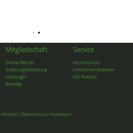
Mitgliedschaft
Service
Online-Beitritt
Rechtsschutz
Änderungsmitteilung
Einkommenstabellen
Leistungen
DJG Notizen
Beiträge
Kontakt
|
Datenschutz
|
Impressum