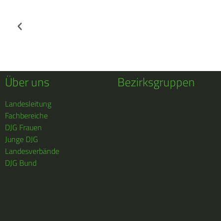
Über uns
Bezirksgruppen
Landesleitung
Fachbereiche
DJG Frauen
Junge DJG
Landesverbände
DJG Bund