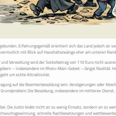
gebunden. Erfahrungsgemäß orientiert sich das Land jedoch an ve
 vermutlich mit Blick auf Haushaltszwänge eher am unteren Rand 
IT und Verwaltung wird der Sockelbetrag von 110 Euro nicht ausre
gebern – insbesondere im Rhein-Main-Gebiet – längst Realität. H
 geht um echte Attraktivität.
tragung auf die Beamtenbesoldung sein. Verzögerungen oder Abschl
as Grundproblem: Die Besoldung, insbesondere im mittleren Diens
i. Die Justiz leidet nicht an zu wenig Einsatz, sondern an zu wen
 Nachwuchsgewinnung, schnelle Nachbesetzungen und wettbewerbs