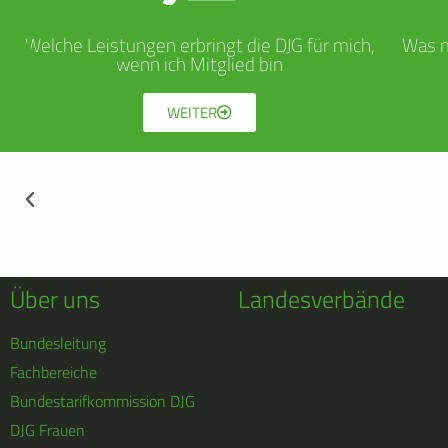
Welche Leistungen erbringt die DJG für mich,
Was m
wenn ich Mitglied bin
WEITER
Über uns
Landesverbände
Bundesleitung
Fachbereiche
Bundestarifkommission DJG
DJG Frauen