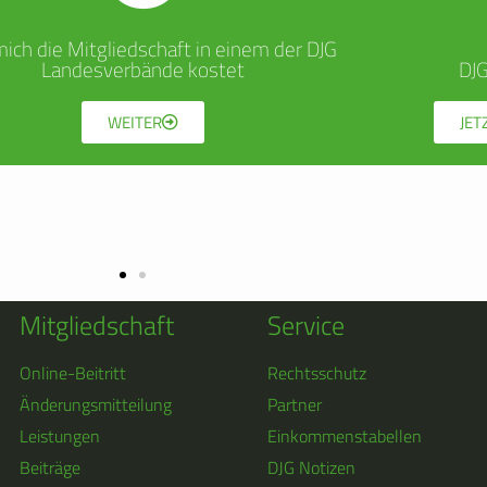
ich die Mitgliedschaft in einem der DJG
Landesverbände kostet
DJ
WEITER
JET
Mitgliedschaft
Service
Online-Beitritt
Rechtsschutz
Änderungsmitteilung
Partner
Leistungen
Einkommenstabellen
Beiträge
DJG Notizen