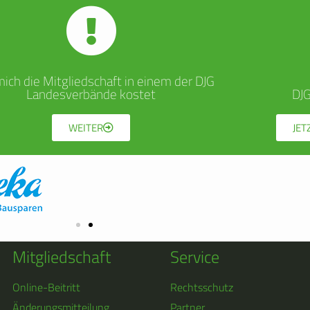
ich die Mitgliedschaft in einem der DJG
Landesverbände kostet
DJ
WEITER
JET
Mitgliedschaft
Service
Online-Beitritt
Rechtsschutz
Änderungsmitteilung
Partner