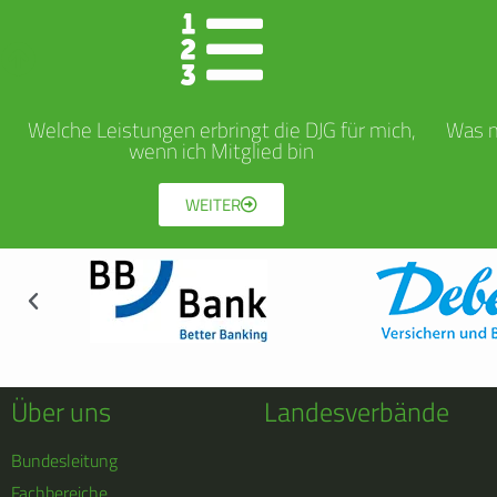
Welche Leistungen erbringt die DJG für mich,
Was m
wenn ich Mitglied bin
WEITER
Über uns
Landesverbände
Bundesleitung
Fachbereiche