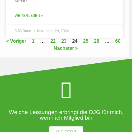
MEHR
WEITERLESEN »
DJG Bund
November 29, 2024
« Voriger
1
…
22
23
24
25
26
…
60
Nächster »
Welche Leistungen erbringt die DJG für mich,
wenn ich Mitglied bin