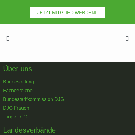
JETZT MITGLIED WERDEN
Über uns
Bundesleitung
Fachbereiche
Bundestarifkommission DJG
DJG Frauen
Junge DJG
Landesverbände