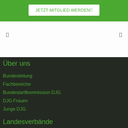
JETZT MITGLIED WERDEN
Über uns
Bundesleitung
Fachbereiche
Bundestarifkommission DJG
DJG Frauen
Junge DJG
Landesverbände