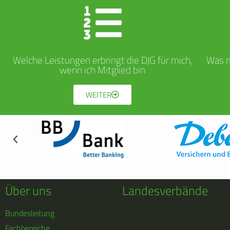
Welche Leistungen erbringt die DJG für mich,
Was m
wenn ich Mitglied bin
WEITER
Über uns
Landesverbände
Bundesleitung
Fachbereiche