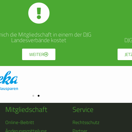
ich die Mitgliedschaft in einem der DJG
Landesverbände kostet
DJ
WEITER
JET
Mitgliedschaft
Service
Online-Beitritt
Rechtsschutz
Änderungsmitteilung
Partner