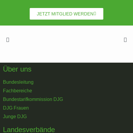
JETZT MITGLIED WERDEN
Über uns
Bundesleitung
Fachbereiche
Bundestarifkommission DJG
DJG Frauen
Junge DJG
Landesverbände