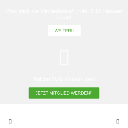
Was mich die Mitgliedschaft in der DJG Hessen
kostet
WEITER
Teil der DJG Hessen sein
JETZT MITGLIED WERDEN