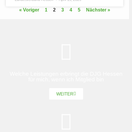
« Voriger
1
2
3
4
5
Nächster »
Welche Leistungen erbringt die DJG Hessen
für mich, wenn ich Mitglied bin
WEITER