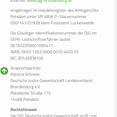
Internet:
www.djg-brandenburg.de
eingetragen im Handelsregister des Amtsgerichts
Potsdam unter VR 4856 P -Steuernummer
050/141/01928 beim Finanzamt Luckenwalde.
Die Gläubiger-Identifikationsnummer der DJG im
SEPA-Lastschriftverfahren lautet:
DE76ZZZ00001095477
IBAN: DE63 1203 0000 0010 4020 55
BIC: BYLADEM100
Ansprechpartner:
Patricia Schreier
Deutsche Justiz-Gewerkschaft Landesverband
Brandenburg e.V.
Potsdamer Straße 175
14469 Potsdam
Rechtshinweis
Die DJG Deutsche Justiz-Gewerkschaft prüft und