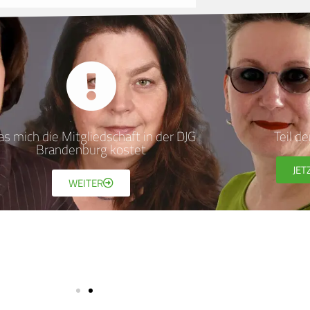
s mich die Mitgliedschaft in der DJG
Teil d
Brandenburg kostet
JET
WEITER