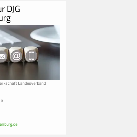
ur DJG
urg
erkschaft Landesverband
75
enburg.de